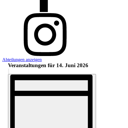
Abteilungen anzeigen
Veranstaltungen für 14. Juni 2026
Ansichten-
Filter
Veranstaltung
Navigation
verbergen
Ansichten-
Navigation