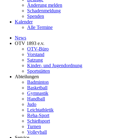
Änderung melden
Schadenmeldung
Spenden
Kalender
Alle Termine
News
OTV 1893 e.v.
OTV-Büro
Vorstand
Satzung
Kinder- und Jugendordnung
Sportstätten
Abteilungen
Badminton
Basketball
Gymnastik
Handball
Judo
Leichtathletik
Reha-Sport
Schießsport
Turnen
Volleyball
Service