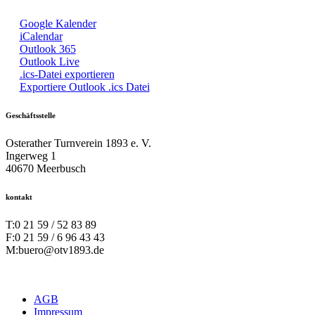
Google Kalender
iCalendar
Outlook 365
Outlook Live
.ics-Datei exportieren
Exportiere Outlook .ics Datei
Geschäftsstelle
Osterather Turnverein 1893 e. V.
Ingerweg 1
40670 Meerbusch
kontakt
T:
0 21 59 / 52 83 89
F:
0 21 59 / 6 96 43 43
M:
buero@otv1893.de
AGB
Impressum