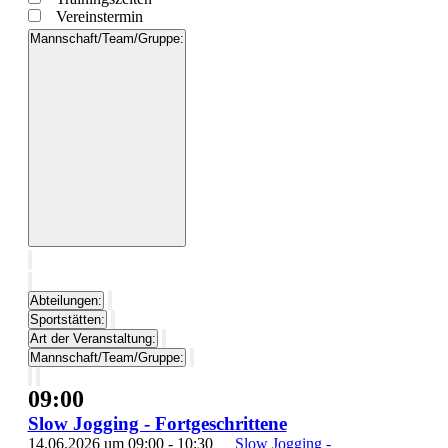
Vereinstermin
Mannschaft/Team/Gruppe
:
Filter
öffnen
Filter
schließen
Filter
Mannschaft/Team/Gruppe
entfernen
Filter
Abteilungen
:
schließen
Filter
Sportstätten
:
entfernen
Filter
Art der Veranstaltung
:
entfernen
Filter
Mannschaft/Team/Gruppe
:
entfernen
Filter
entfernen
09:00
Slow Jogging - Fortgeschrittene
14.06.2026 um 09:00
-
10:30
Slow Jogging -