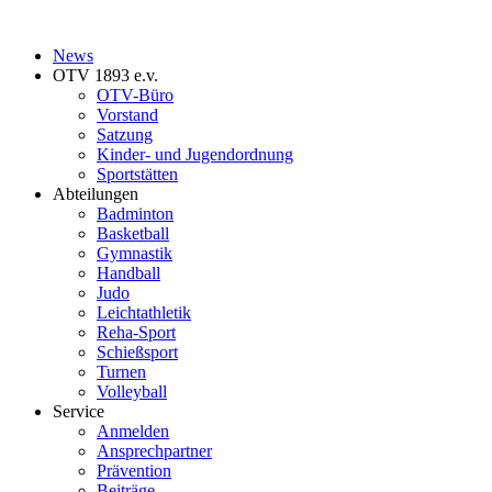
News
OTV 1893 e.v.
OTV-Büro
Vorstand
Satzung
Kinder- und Jugendordnung
Sportstätten
Abteilungen
Badminton
Basketball
Gymnastik
Handball
Judo
Leichtathletik
Reha-Sport
Schießsport
Turnen
Volleyball
Service
Anmelden
Ansprechpartner
Prävention
Beiträge